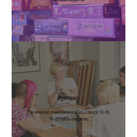
Rollspel
7 scenarion med föranmälan, i block 12-16,
18-22 båda dagarna.