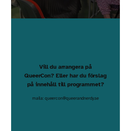
Vill du arrangera på
QueerCon? Eller har du förslag
på innehåll till programmet?
maila: queercon@queerandnerdy.se