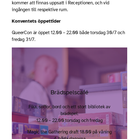
kommer att finnas uppsatt i Receptionen, och vid
ingången till respektive rum.
Konventets öppettider
QueerCon är öppet 12.00 – 22.00 både torsdag 30/7 och
fredag 31/7.
Brädspelscafé
Fika, soffor, bord och ett stort bibliotek av
brädspel.
12.00 – 22.00 torsdag och fredag
Magic the Gathering draft 18.00 på våning
4, båda dagarna