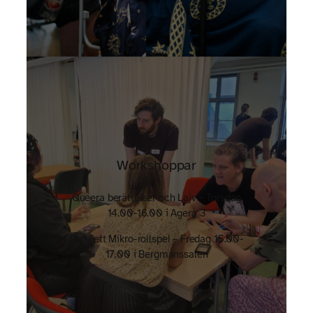
Workshoppar
Queera berättelser och Lajv – Torsdag
14.00-16.00 i Agera 3
Skriv ett Mikro-rollspel – Fredag 15.00-
17.00 i Bergmanssalen