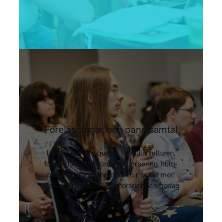
Föreläsningar och panelsamtal
Lär dig mer om queers i populärkulturen,
former för queernördig organisering, hbtq-
berättelser i spelmedia och mycket mer!
Mellan 15.00 och 21.00 torsdag och fredag