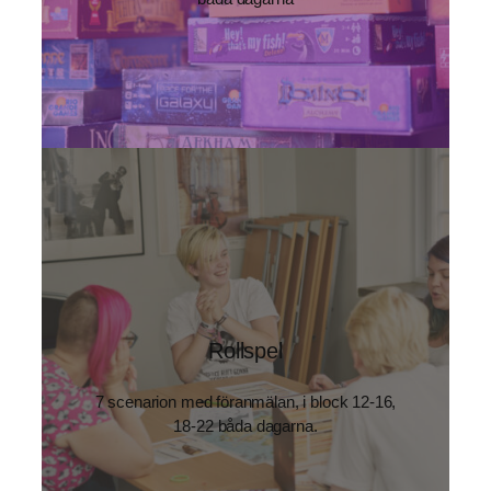
Rollspel
7 scenarion med föranmälan, i block 12-16,
18-22 båda dagarna.