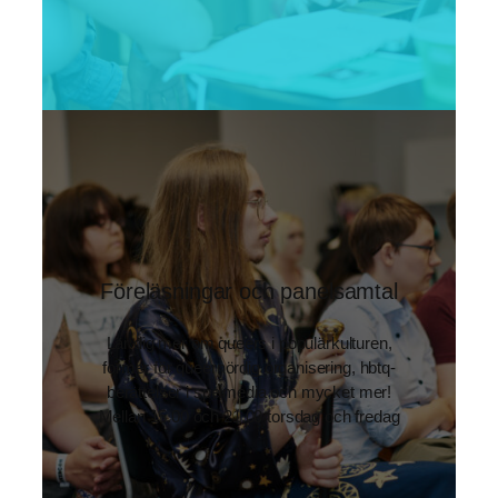
Föreläsningar och panelsamtal
Lär dig mer om queers i populärkulturen,
former för queernördig organisering, hbtq-
berättelser i spelmedia och mycket mer!
Mellan 15.00 och 21.00 torsdag och fredag