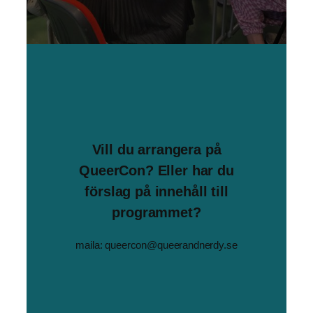
Vill du arrangera på
QueerCon? Eller har du
förslag på innehåll till
programmet?
maila: queercon@queerandnerdy.se