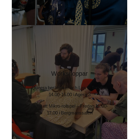
Workshoppar
Queera berättelser och Lajv – Torsdag
14.00-16.00 i Agera 3
Skriv ett Mikro-rollspel – Fredag 15.00-
17.00 i Bergmanssalen