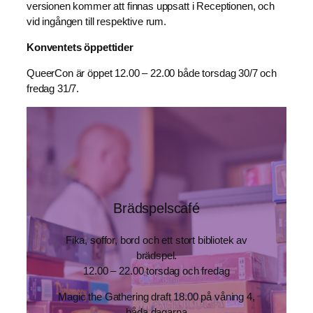
versionen kommer att finnas uppsatt i Receptionen, och
vid ingången till respektive rum.
Konventets öppettider
QueerCon är öppet 12.00 – 22.00 både torsdag 30/7 och
fredag 31/7.
Brädspelscafé
Fika, soffor, bord och ett stort bibliotek av
brädspel.
12.00 – 22.00 torsdag och fredag
Magic the Gathering draft 18.00 på våning 4,
båda dagarna